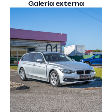
• Airbag do
• Airbags de
Galeria externa
passageiro
cabeça condutor e
passageiro
• Airbag lateral do
• Airbags cabeça
condutor e
traseiros
passageiro
• ISOFIX