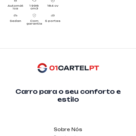
Automát
1 998
184 cv
ica
cm3
Sedan
Com
5 portas
garantia
Carro para o seu conforto e
estilo
Sobre Nós