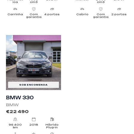
ica
cm3
cm3
Carrinha
Com
4 portas
Cabrio
Com
2 portas
garantia
garantia
SOB ENCOMENDA
BMW 330
BMW
€
22 490
96 400
2018
Híbrido
km
Plug-In