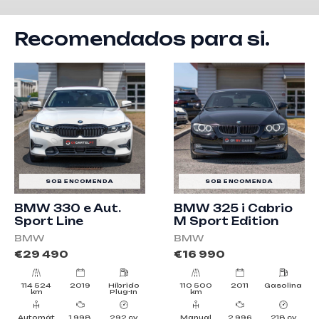
Recomendados para si.
SOB ENCOMENDA
SOB ENCOMENDA
BMW 330 e Aut.
BMW 325 i Cabrio
Sport Line
M Sport Edition
BMW
BMW
€
29 490
€
16 990
114 524
2019
Híbrido
110 500
2011
Gasolina
km
Plug-In
km
Automát
1 998
292 cv
Manual
2 996
218 cv