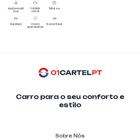
Automát
1 998
184 cv
ica
cm3
Sedan
Com
5 portas
garantia
Carro para o seu conforto e
estilo
Sobre Nós