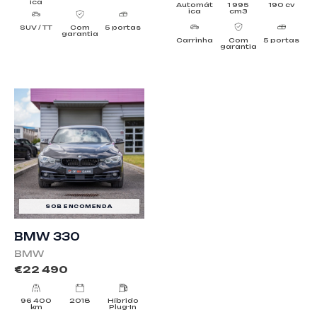
ica
Automát
1 995
190 cv
ica
cm3
SUV / TT
Com
5 portas
garantia
Carrinha
Com
5 portas
garantia
SOB ENCOMENDA
BMW 330
BMW
€
22 490
96 400
2018
Híbrido
km
Plug-In