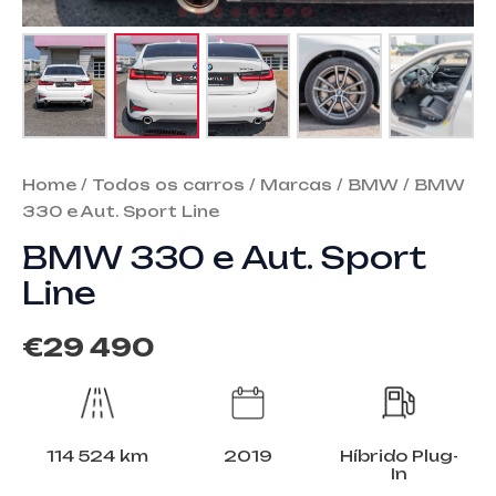
Home
/
Todos os carros
/
Marcas
/
BMW
/ BMW
330 e Aut. Sport Line
BMW 330 e Aut. Sport
Line
€
29 490
114 524 km
2019
Híbrido Plug-
In