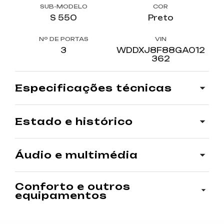
SUB-MODELO
COR
S 550
Preto
Nº DE PORTAS
VIN
3
WDDXJ8F88GA012
362
especificações técnicas
COMBUSTÍVEL
CILINDRADA
estado e histórico
Gasolina
4 663 cm3
POTÊNCIA
TIPO DE CAIXA
MÊS DE REGISTO
ANO
áudio e multimédia
450 cv
Automática
Junho
2021
QUILÓMETROS
GARANTIA DE STAND
conforto e outros
122 000 km
(INCL. NO PREÇO)
equipamentos
36 Meses
CONDIÇÃO