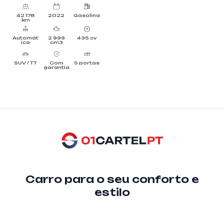
42 178
2022
Gasolina
km
Automát
2 999
435 cv
ica
cm3
SUV / TT
Com
5 portas
garantia
Carro para o seu conforto e
estilo