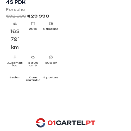
4S PDK
Porsche
€
32 990
€
29 990
2010
Gasolina
163
791
km
Automát
4 806
400 cv
ica
cm3
Sedan
Com
5 portas
garantia